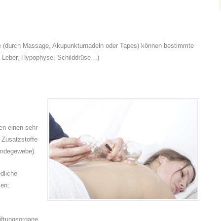
e (durch Massage, Akupunkturnadeln oder Tapes) können bestimmte
, Leber, Hypophyse, Schilddrüse…)
en einen sehr
 Zusatzstoffe
indegewebe).
edliche
len:
iftungsorgane