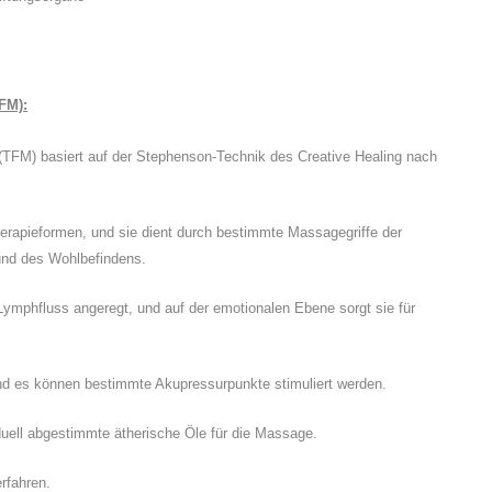
FM):
TFM) basiert auf der Stephenson-Technik des Creative Healing nach
rapieformen, und sie dient durch bestimmte Massagegriffe der
und des Wohlbefindens.
 Lymphfluss angeregt, und auf der emotionalen Ebene sorgt sie für
und es können bestimmte Akupressurpunkte stimuliert werden.
duell abgestimmte ätherische Öle für die Massage.
rfahren.