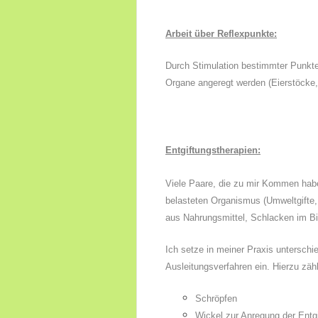
Arbeit über Reflexpunkte:
Durch Stimulation bestimmter Punkt
Organe angeregt werden (Eierstöcke
Entgiftungstherapien
:
Viele Paare, die zu mir Kommen hab
belasteten Organismus (Umweltgifte,
aus Nahrungsmittel, Schlacken im B
Ich setze in meiner Praxis unterschi
Ausleitungsverfahren ein. Hierzu zäh
Schröpfen
Wickel zur Anregung der Entg