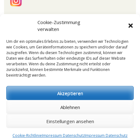
Cookie-Zustimmung
verwalten
Kategorien
Um dir ein optimales Erlebnis zu bieten, verwenden wir Technologien
wie Cookies, um Geräteinformationen zu speichern und/oder darauf
Keine Kategorien
zuzugreifen. Wenn du diesen Technologien zustimmst, können wir
Daten wie das Surfverhalten oder eindeutige IDs auf dieser Website
verarbeiten. Wenn du deine Zustimmung nicht erteilst oder
zurückziehst, können bestimmte Merkmale und Funktionen
beeinträchtigt werden.
Meta
Anmelden
Akzeptieren
Eintrags-Feed
Kommentar-Feed
Ablehnen
WordPress.org
Einstellungen ansehen
Cookie-Richtlinie
Impressum Datenschutz
Impressum Datenschutz
Proudly powered by WordPress
|
Theme: Misty Lake von
WordPress.com
.