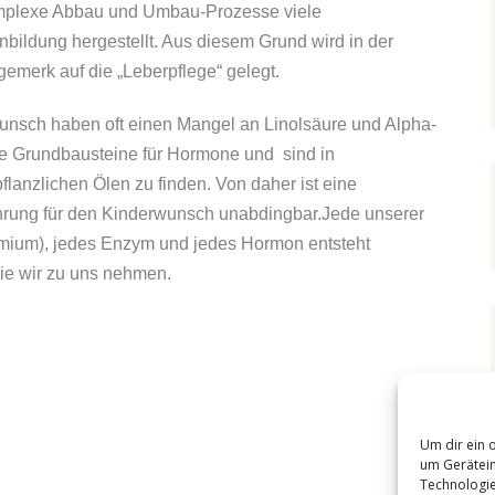
omplexe Abbau und Umbau-Prozesse viele
bildung hergestellt. Aus diesem Grund wird in der
emerk auf die „Leberpflege“ gelegt.
wunsch haben oft einen Mangel an Linolsäure und Alpha-
ge Grundbausteine für Hormone und sind in
lanzlichen Ölen zu finden. Von daher ist eine
ung für den Kinderwunsch unabdingbar.Jede unserer
rmium), jedes Enzym und jedes Hormon entsteht
die wir zu uns nehmen.
Um dir ein 
um Gerätein
Technologie