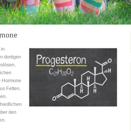
rmone
 in
n dortigen
uslösen.
lichen
ge Hormone
us Fetten,
en.
chiedlichen
über den
en.